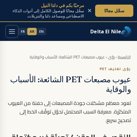
مرحبًا بكم في دلتا النيل
×
سجّل مجانًا
سجّل مجانًا للوصول الكامل إلى أدوات الذكاء
الاصطناعي ومساعد دلتا والتنزيلات.
Delta El Nile
FR
AR
EN
تخطَّ إلى المحتوى
الرئيسية
›
رؤى
›
عيوب مصبعات PET الشائعة: الأسباب والوقاية
رؤى تغليف PET
عيوب مصبعات PET الشائعة: الأسباب
والوقاية
تعود معظم مشكلات جودة المصبعات إلى حفنة من العيوب
المتكرّرة. معرفة السبب المحتمل تحوّل توقّف الخط إلى
تصحيح سريع.