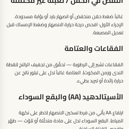
النقص في الحقن / تعبئة غير مكتملة
غالباً ضغط حقن منخفض أو انصهار بارد أو بوّابة مسدودة.
الإجراء الأول: افحص درجة حرارة الانصهار وضغط الإمساك قبل
تعديل المصبعة.
الفقاعات والعتامة
الفقاعات تشير إلى الرطوبة — تحقّق من تجفيف الراتنج (نقطة
الندى وزمن المكوث). العتامة غالباً تدل على تبلور ناتج عن
حرارة زائدة أو تبريد بطيء.
الأسيتالدهيد (AA) والبقع السوداء
ارتفاع AA يأتي من فرط تسخين الانصهار (خطر على نكهة
المياه). البقع السوداء تدل على مادة متحلّلة أو تلوّث — طهّر
وافحص القناة الساخنة.