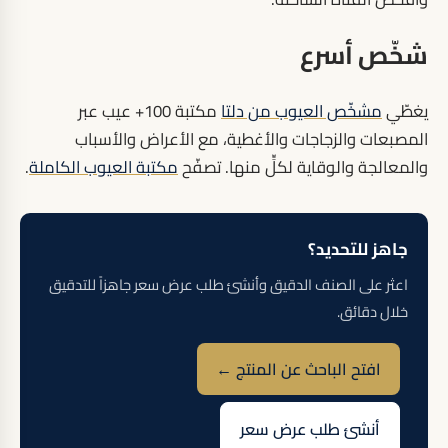
شخّص أسرع
يغطّي
مشخّص العيوب من دلتا
مكتبة 100+ عيب عبر
المصبعات والزجاجات والأغطية، مع الأعراض والأسباب
والمعالجة والوقاية لكلٍّ منها. تصفّح
مكتبة العيوب الكاملة
.
جاهز للتحديد؟
اعثر على الصنف الدقيق وأنشئ طلب عرض سعر جاهزاً للتدقيق
خلال دقائق.
افتح الباحث عن المنتج ←
أنشئ طلب عرض سعر