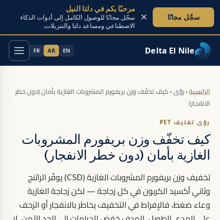
مرحبًا بكم في دلتا النيل
×
سجّل مجانًا
سجّل مجانًا للوصول الكامل إلى أدوات الذكاء
الاصطناعي ومساعد دلتا والتنزيلات.
Delta El Nile
FR
AR
EN
تخطَّ إلى المحتوى
الرئيسية
›
رؤى
›
كيف تخفّف وزن بريفورم المشروبات الغازية بأمان (دون خطر
الانفجار)
رؤى تغليف PET
كيف تخفّف وزن بريفورم المشروبات
الغازية بأمان (دون خطر الانفجار)
تخفيف وزن بريفورم المشروبات الغازية (CSD) يوفّر الراتنج
وثاني أكسيد الكربون في كل زجاجة — لكن زجاجة الغازية
وعاء ضغط، فالإفراط في التخفيف يخاطر بالانفجار أو الزحف
على المدى الطويل. الهدف خفض الجرامات إلى الحد الآمن، لا