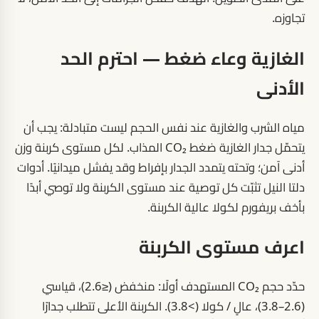
تجاوزه.
الغازية وعاء ضغط — احترم الحد
الأدنى
مياه الشرب والغازية عند نفس الحجم ليست متبادلة: يجب أن
يتحمّل جدار الغازية ضغط CO₂ المذاب. لكل مستوى كربنة وزن
أدنى آمن؛ وتحته يتمدد الجدار بإفراط وقد يفشل ميدانيًا. أدوات
دلتا النيل تثبّت كل توصية عند مستوى الكربنة ولا توصي أبدًا
بأخف بريفورم لكولا عالية الكربنة.
اعرف مستوى الكربنة
حدّد حجم CO₂ المستهدف أولًا: منخفض (≤2.6)، قياسي
(2.6–3.8)، عالٍ / كولا (>3.8). الكربنة الأعلى تتطلب جدارًا