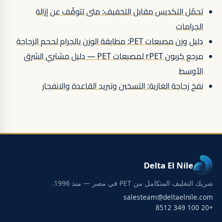
تحمّل التكديس مقابل التخفيف: متى تتوقّف عن إزالة
الجرامات
دليل وزن مصبعات PET: مطابقة الوزن بالجرام لحجم الزجاجة
مرجع كربون rPET لمصبعات PET — دليل مشتري الشرق
الأوسط
نفخ زجاجة الغازية: التسخين وتبريد القاعدة والانفجار
Delta El Nile
شريك التغليف المتكامل من PET في مصر — منذ 1996.
salesteam@deltaelnile.com
+20 100 349 8512