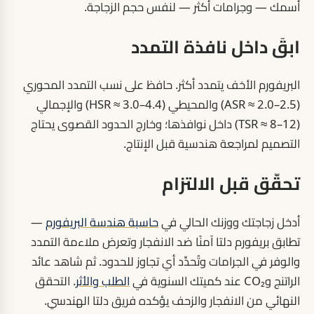
أسمك — وجرامات أكثر — لنفس حجم الزجاجة.
ابقَ داخل نافذة التمدد
البريفورم الأخف يتمدد أكثر. حافظ على نسب التمدد المحوري
(ASR ≈ 2.0–2.5) والمحيطي (HSR ≈ 3.0–4.4) والإجمالي
(TSR ≈ 8–12) داخل نوافذها؛ وخارج الحدود القصوى يحتاج
التصميم لمراجعة هندسية قبل الإنتاج.
تحقّق قبل الالتزام
أدخل زجاجتك ووزنك الحالي في
حاسبة هندسة البريفورم
—
تطابق بريفورم دلتا آمنًا ضد الانفجار وتعرض ملاءمة التمدد
والوفر في الجرامات وتُحدِّد أي تجاوز للحدود. ثم شاهد عائد
الراتنج وCO₂ عند كميتك السنوية في
الطلب والأثر
. التحقق
النهائي من الانفجار والزحف يؤكده فريق دلتا الهندسي.