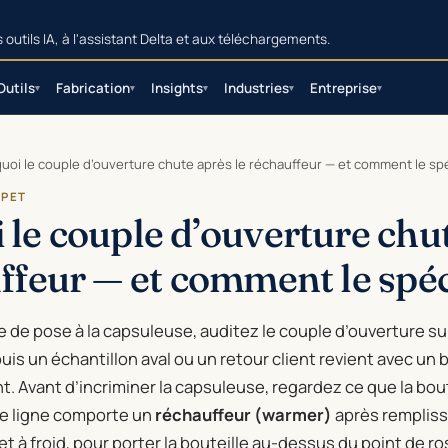
utils IA, à l'assistant Delta et aux téléchargements.
Outils
Fabrication
Insights
Industries
Entreprise
▾
▾
▾
▾
▾
uoi le couple d’ouverture chute après le réchauffeur — et comment le spé
 PET
 le couple d’ouverture chu
ffeur — et comment le spéc
e de pose à la capsuleuse, auditez le couple d’ouverture sur
puis un échantillon aval ou un retour client revient avec un
nt. Avant d’incriminer la capsuleuse, regardez ce que la bout
re ligne comporte un
réchauffeur (warmer)
après rempliss
t à froid, pour porter la bouteille au-dessus du point de ro