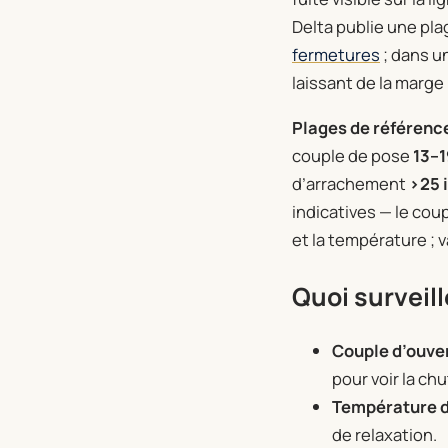
Delta publie une pla
fermetures
; dans un
laissant de la marge
Plages de référence
couple de pose
13–1
d’arrachement
>25 i
indicatives — le coupl
et la température ; v
Quoi surveill
Couple d’ouve
pour voir la chu
Température de
de relaxation.