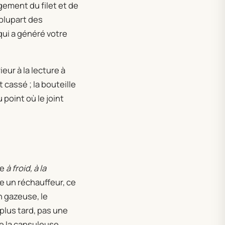
agement du filet et de
 plupart des
 qui a généré votre
eur à la lecture à
 cassé ; la bouteille
 point où le joint
re
à froid, à la
e un réchauffeur, ce
n gazeuse, le
plus tard, pas une
de la capsuleuse.