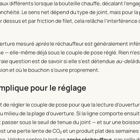
taux différents lorsque la bouteille chauffe, décalant l’eng
anchéité. Le sens net dépend du type de joint, mais pour la
 dessus et par friction de filet, cela relâche l’interférence
uverture mesuré
après
le réchauffeur est généralement inféri
se — elle-même déjà sous le couple de pose réglé. Rien n’est
raie question est de savoir si elle s’est détendue
au-delà
du
sion et où le bouchon s’ouvre proprement.
mplique pour le réglage
st de régler le couple de pose pour que la lecture d’ouvertu
 milieu de la plage d’ouverture. Si la ligne comporte ensuit
ut passer sous le seuil de tenue du joint — et sur une boisso
t une perte lente de CO₂ et un produit plat des semaines 
igne. Validez contre la lecture
après réchauffeur
, pas celle 