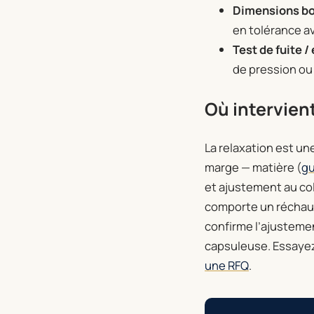
Dimensions bo
en tolérance a
Test de fuite /
de pression ou 
Où intervien
La relaxation est un
marge — matière (
gu
et ajustement au col
comporte un réchauffe
confirme l’ajustemen
capsuleuse. Essaye
une RFQ
.