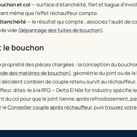
uchon et col
— surface d’étanchéité, filet et bague d’inviol
vant même que l’effet réchauffeur compte.
 étanchéité
— le résultat qui compte ; associez l’audit de c
de vide (
dépannage des fuites de bouchon
).
t le bouchon
e propriété des pièces chargées : la conception du boucho
ide des matières de bouchon
), géométrie du joint ou de la
 décident combien de couple retenu survit au réchauffeur. 
ur, dites-le à la RFQ — Delta El Nile for Industry spécifie 
t du col pour que le joint tienne
après
refroidissement, pa
z le
Conseiller couple après réchauffeur
, puis
trouvez votr