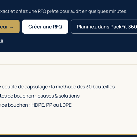
xact et créez une RFQ prête pour audit en quelques minutes.
teur →
Créer une RFQ
Planifiez dans PackFit 36
pe
 couple de capsulage : la méthode des 30 bouteilles
es de bouchon : causes & solutions
s de bouchon : HDPE, PP ou LDPE