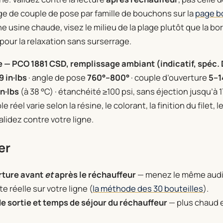
ge de couple de pose par famille de bouchons sur la
page b
e usine chaude, visez le milieu de la plage plutôt que la bo
 pour la relaxation sans surserrage.
 — PCO 1881 CSD, remplissage ambiant (indicatif, spéc. De
9 in·lbs
· angle de pose
760°–800°
· couple d’ouverture
5–1
n·lbs
(à 38 °C) · étanchéité ≥100 psi, sans éjection jusqu’à 1
e réel varie selon la résine, le colorant, la finition du filet, 
alidez contre votre ligne.
er
rture avant
et
après le réchauffeur
— menez le même audi
te réelle sur votre ligne (
la méthode des 30 bouteilles
).
 sortie et temps de séjour du réchauffeur
— plus chaud e