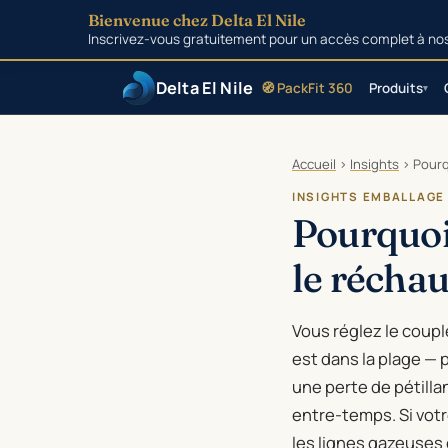
Bienvenue chez Delta El Nile
Inscrivez-vous gratuitement pour un accès complet à nos o
Delta El Nile
🧭 PackFit 360
Produits
▾
Aller au contenu
Accueil
›
Insights
›
Pourq
INSIGHTS EMBALLAGE
Pourquoi
le réchau
Vous réglez le coupl
est dans la plage — 
une perte de pétilla
entre-temps. Si vot
les lignes gazeuses e