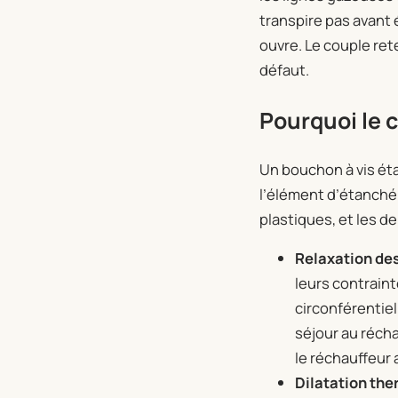
transpire pas avant 
ouvre. Le couple re
défaut.
Pourquoi le 
Un bouchon à vis étan
l’élément d’étanché
plastiques, et les d
Relaxation des
leurs contraint
circonférentiel
séjour au récha
le réchauffeur 
Dilatation the