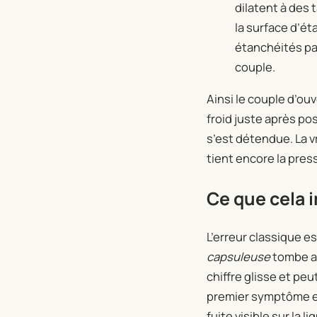
dilatent à des 
la surface d’ét
étanchéités par
couple.
Ainsi le couple d’o
froid juste après po
s’est détendue. La v
tient encore la pres
Ce que cela i
L’erreur classique e
capsuleuse
tombe au
chiffre glisse et pe
premier symptôme es
fuite visible sur la l