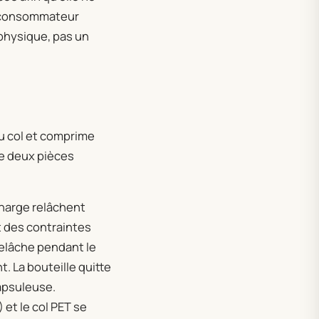
le consommateur
physique, pas un
 du col et comprime
re deux pièces
harge relâchent
t des contraintes
 relâche pendant le
. La bouteille quitte
capsuleuse.
et le col PET se