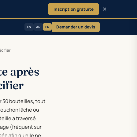
×
Inscription gratuite
Demander un devis
EN
AR
FR
cifier
te après
ifier
 30 bouteilles, tout
 bouchon lâche ou
eille a traversé
age (fréquent sur
sée afin qu’elle ne