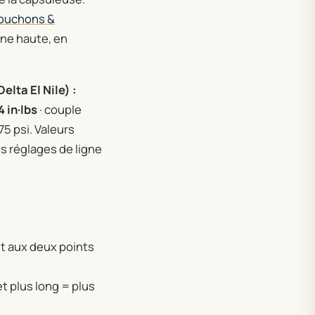
ouchons &
rne haute, en
lta El Nile) :
4 in·lbs
· couple
75 psi. Valeurs
les réglages de ligne
t aux deux points
t plus long = plus