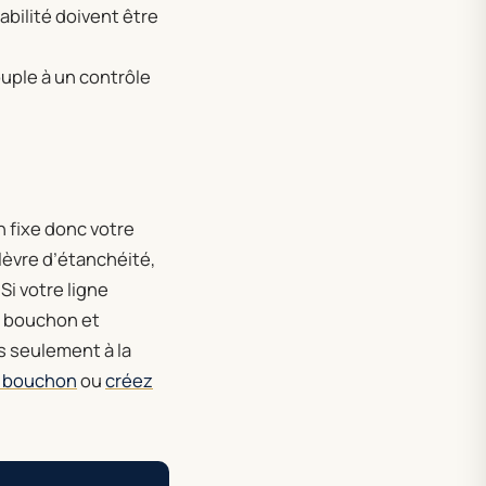
abilité doivent être
ouple à un contrôle
n fixe donc votre
 lèvre d’étanchéité,
Si votre ligne
le bouchon et
s seulement à la
e bouchon
ou
créez