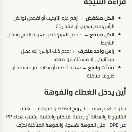
قراءة النتيجة
الكل منخفض
← ارفع عزم التركيب أو افحص نوابض
الرأس؛ خطر تسريب أو فقد CO₂.
الكل مرتفع
← اخفض العزم؛ خطر صعوبة الفتح وفشل
الشريط.
رأس واحد منحرف
← اخدم ذلك الرأس؛ إنه عطل
ميكانيكي لا مشكلة مواصفة.
تشتّت واسع
← تغذية أغطية أو بطانة غير متّسقة أو
ظروف متآكلة.
أين يدخل الغطاء والفوهة
سلوك العزم يعتمد على زوج الغطاء والفوهة — هيئة
القلاووظ والبطانة أو زعنفة الإحكام والخامة. يختلف
غطاء PP
عن HDPE
على الفوهة نفسها، والفوهة المتآكلة تحرّف