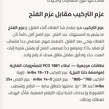
تستخدمها فرق المشتريات والجودة.
عزم التركيب مقابل عزم الفتح
عزم التركيب
هو مقدار شدّ الغطاء أثناء الغلق؛ و
عزم الفتح
ما يشعر به المستهلك عند الفتح. عزم الفتح أقل دائماً لأن
الغطاء يرتخي بعد الغلق. كلاهما مهم: منخفض جداً فتتسرّب
أو تفقد CO₂؛ ومرتفع جداً فيصعب الفتح أو يفشل شريط إثبات
العبث. حدّد وادقّق مقابل نطاق هدف لا رقم واحد.
نطاقات مرجعية — غطاء PCO 1881 للمشروبات الغازية
(مواصفة دلتا النيل):
عزم التركيب
13–19 in·lbs
· زاوية
التركيب
760°–800°
· عزم الفتح
5–14 in·lbs
· عزم القص
>25
in·lbs
(عند 38 °م). عاملها كنطاق بداية — الراتنج وتشطيب
القلاووظ وإعدادات الخط تحرّك الأرقام الفعلية، فأكّد الهدف
لغطائك وخطّك.