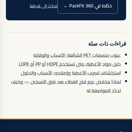
خطّط في PackFit 360 ←
تحدّث إلى فريقنا
قراءات ذات صلة
عيوب مصبعات PET الشائعة: الأسباب والوقاية
دليل مواد الأغطية: متى تستخدم HDPE أو PP أو LDPE
استكشاف تسريب الأغطية وإصلاحه: الأسباب والحلول
لماذا ينخفض عزم فتح الغطاء بعد نفق التسخين — وكيف
تحدّد المواصفة له