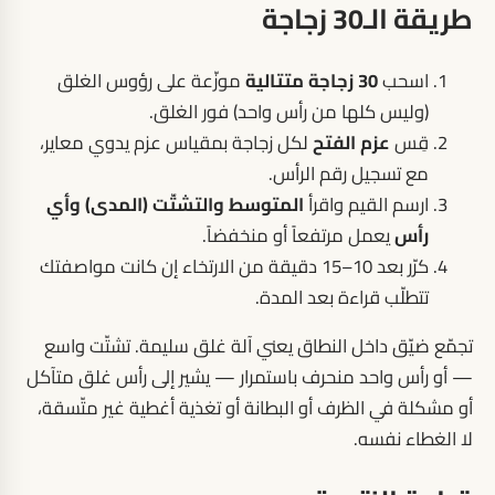
طريقة الـ30 زجاجة
اسحب
30 زجاجة متتالية
موزّعة على رؤوس الغلق
(وليس كلها من رأس واحد) فور الغلق.
قِس
عزم الفتح
لكل زجاجة بمقياس عزم يدوي معاير،
مع تسجيل رقم الرأس.
ارسم القيم واقرأ
المتوسط والتشتّت (المدى) وأي
رأس
يعمل مرتفعاً أو منخفضاً.
كرّر بعد 10–15 دقيقة من الارتخاء إن كانت مواصفتك
تتطلّب قراءة بعد المدة.
تجمّع ضيّق داخل النطاق يعني آلة غلق سليمة. تشتّت واسع
— أو رأس واحد منحرف باستمرار — يشير إلى رأس غلق متآكل
أو مشكلة في الظرف أو البطانة أو تغذية أغطية غير متّسقة،
لا الغطاء نفسه.