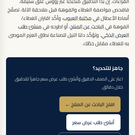
القراءات. إن بدا التدقيق متذبذباً عبر رؤوس غلق سليمة،
فافحص مواصفة الغطاء والفوهة قبل ملاحقة الآلة. تصفّح
أنماط الأعطال في
مكتبة العيوب
، وأكّد اقتران الغطاء/
الفوهة في
الباحث عن المنتج
، أو اطرحه في
منشئ طلب
العرض الذكي
. وتؤكّد دلتا النيل للصناعة نطاق العزم الموصى
به للغطاء مقابل خطّك.
جاهز للتحديد؟
اعثر على الصنف الدقيق وأنشئ طلب عرض سعر جاهزاً للتدقيق
خلال دقائق.
افتح الباحث عن المنتج ←
أنشئ طلب عرض سعر