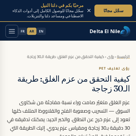
مرحبًا بكم في دلتا النيل
×
سجّل مجانًا
سجّل مجانًا للوصول الكامل إلى أدوات الذكاء
الاصطناعي ومساعد دلتا والتنزيلات.
Delta El Nile
FR
AR
EN
تخطَّ إلى المحتوى
الرئيسية
›
رؤى
›
كيفية التحقق من عزم الغلق: طريقة الـ30 زجاجة
رؤى تغليف PET
كيفية التحقق من عزم الغلق: طريقة
الـ30 زجاجة
عزم الغلق متغيّر صامت وراء نسبة مفاجئة من شكاوى
السوق — التسريب وصعوبة الفتح والقلاووظ المتلف كلها
تعود إلى عزم خرج عن النطاق. والخبر الجيد: يمكنك تدقيقه في
30 دقيقة بـ30 زجاجة ومقياس عزم يدوي. إليك الطريقة التي