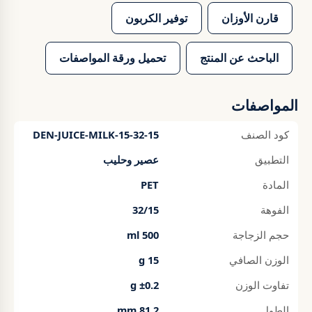
قارن الأوزان
توفير الكربون
الباحث عن المنتج
تحميل ورقة المواصفات
المواصفات
كود الصنف
DEN-JUICE-MILK-15-32-15
التطبيق
عصير وحليب
المادة
PET
الفوهة
32/15
حجم الزجاجة
500 ml
الوزن الصافي
15 g
تفاوت الوزن
±0.2 g
الطول
81.2 mm