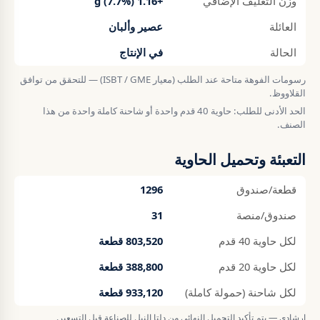
وزن التغليف الإضافي
+1.16 g (7.7%)
العائلة
عصير وألبان
الحالة
في الإنتاج
رسومات الفوهة متاحة عند الطلب (معيار ISBT / GME) — للتحقق من توافق
القلاووظ.
الحد الأدنى للطلب: حاوية 40 قدم واحدة أو شاحنة كاملة واحدة من هذا
الصنف.
التعبئة وتحميل الحاوية
قطعة/صندوق
1296
صندوق/منصة
31
لكل حاوية 40 قدم
803,520 قطعة
لكل حاوية 20 قدم
388,800 قطعة
لكل شاحنة (حمولة كاملة)
933,120 قطعة
إرشادي — يتم تأكيد التحميل النهائي من دلتا النيل للصناعة قبل التسعير.