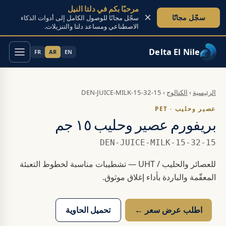
مرحبًا بكم في دلتا النيل
×
سجّل مجانًا
سجّل مجانًا للوصول الكامل إلى أدوات الذكاء
الاصطناعي ومساعد دلتا والتنزيلات.
Delta El Nile
FR
AR
EN
تخطَّ إلى المحتوى
الرئيسية
›
الكتالوج
›
DEN-JUICE-MILK-15-32-15
عصير وحليب · PET
بريفورم عصير وحليب ١٥ جم
DEN-JUICE-MILK-15-32-15
للعصائر والحليب / UHT — تشطيبات مناسبة لخطوط التعبئة
المعقّمة والباردة بأداء إغلاق موثوق.
اطلب عرض سعر ←
تحميل الحاوية