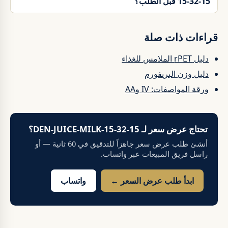
15-32-15 قبل الطلب؟
قراءات ذات صلة
دليل rPET الملامس للغذاء
دليل وزن البريفورم
ورقة المواصفات: IV وAA
تحتاج عرض سعر لـ DEN-JUICE-MILK-15-32-15؟
أنشئ طلب عرض سعر جاهزاً للتدقيق في 60 ثانية — أو
راسل فريق المبيعات عبر واتساب.
ابدأ طلب عرض السعر ←
واتساب