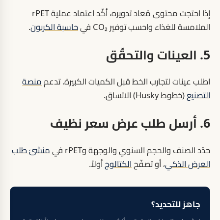
إذا احتجت محتوى مُعاد تدويره، أكّد اعتماد عملية rPET
الملامسة للغذاء واحسب توفير CO₂ في
حاسبة الكربون
.
5. العينات والتحقّق
اطلب عينات لتجارب الخط قبل الكميات الكبيرة. تدعم
منصة
التصنيع
(خطوط Husky) الاتساق.
6. أرسل طلب عرض سعر نظيف
حدّد الصنف والحجم السنوي والوجهة وrPET في
منشئ طلب
العرض الذكي
، أو تصفّح
الكتالوج
أولاً.
جاهز للتحديد؟