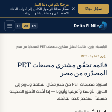
مرحبًا بكم في دلتا النيل
×
سجّل مجانًا
سجّل مجانًا للوصول الكامل إلى أدوات الذكاء
الاصطناعي ومساعد دلتا والتنزيلات.
Delta El Nile
FR
AR
EN
تخطَّ إلى المحتوى
الرئيسية
›
رؤى
›
قائمة تحقّق مشتري مصبعات PET المصدّرة من مصر
رؤى تغليف PET
قائمة تحقّق مشتري مصبعات PET
المصدّرة من مصر
استيراد مصبعات PET من مصر فعّال التكلفة وسريع إلى
الشرق الأوسط وأفريقيا وأوروبا — إذا أكّدت الأمور الصحيحة
مسبقاً. استخدم هذه القائمة.