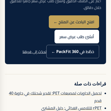
اعثر على الصنف الدقيق وأنشئ طلب عرض سعر جاهزاً للتدقيق
خلال دقائق.
افتح الباحث عن المنتج ←
أنشئ طلب عرض سعر
خطّط في PackFit 360 ←
تحدّث إلى فريقنا
قراءات ذات صلة
تحميل الحاويات لمصبعات PET: تقدير شحنتك في حاوية 40
قدم
rPET للتلامس الغذائي: دليل المشتري