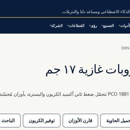
لذكاء الاصطناعي ومساعد دلتا والتنزيلات.
لأدوات
التصنيع
رؤى
القطاعات
الشركة
▾
▾
▾
▾
▾
DEN
 غازية ١٧ جم
للمشروبات الغازية: رقاب PCO 1881 / 1810 تتحمّل ضغط ثاني أكسيد الكربون والبسترة، بأوزان مُحسّن
ميل الحاوية
قارن الأوزان
توفير الكربون
الباحث ع