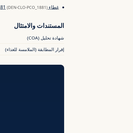
غطاء PCO 1881
(DEN-CLO-PCO_1881)
المستندات والامتثال
شهادة تحليل (COA)
إقرار المطابقة (الملامسة للغذاء)