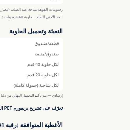
رسومات الفوهة متاحة عند الطلب (معيار ISBT / GME) — للتحقق من توافق القلاووظ.
الحد الأدنى للطلب: حاوية 40 قدم واحدة أو شاحنة كاملة واحدة من هذا الصنف.
التعبئة وتحميل الحاوية
قطعة/صندوق
صندوق/منصة
لكل حاوية 40 قدم
لكل حاوية 20 قدم
لكل شاحنة (حمولة كاملة)
إرشادي — يتم تأكيد التحميل النهائي من دلتا 
تعرّف على تشريح بريفورم PET التفاعلي ←
الأغطية المتوافقة (رقبة PCO 1881)