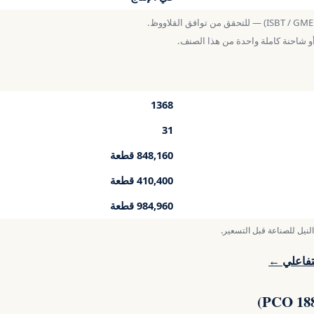
1368
31
848,160 قطعة
410,400 قطعة
984,960 قطعة
النيل للصناعة قبل التسعير.