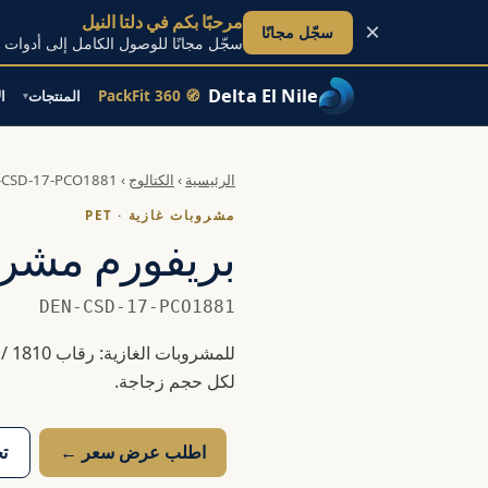
مرحبًا بكم في دلتا النيل
×
سجّل مجانًا
سجّل مجانًا للوصول الكامل إلى أدوات ا
Delta El Nile
🧭 PackFit 360
المنتجات
ا
▾
تخطَّ إلى المحتوى
الرئيسية
›
الكتالوج
›
-CSD-17-PCO1881
مشروبات غازية · PET
بريفورم مشروبات
DEN-CSD-17-PCO1881
لكل حجم زجاجة.
اطلب عرض سعر ←
تح