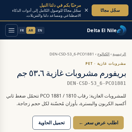
مرحبًا بكم في دلتا النيل
×
سجّل مجانًا
سجّل مجانًا للوصول الكامل إلى أدوات الذكاء
الاصطناعي ومساعد دلتا والتنزيلات.
Delta El Nile
FR
AR
EN
تخطَّ إلى المحتوى
الرئيسية
›
الكتالوج
›
DEN-CSD-53_6-PCO1881
مشروبات غازية · PET
بريفورم مشروبات غازية ٥٣.٦ جم
DEN-CSD-53_6-PCO1881
للمشروبات الغازية: رقاب PCO 1881 / 1810 تتحمّل ضغط ثاني
أكسيد الكربون والبسترة، بأوزان مُحسّنة لكل حجم زجاجة.
اطلب عرض سعر ←
تحميل الحاوية