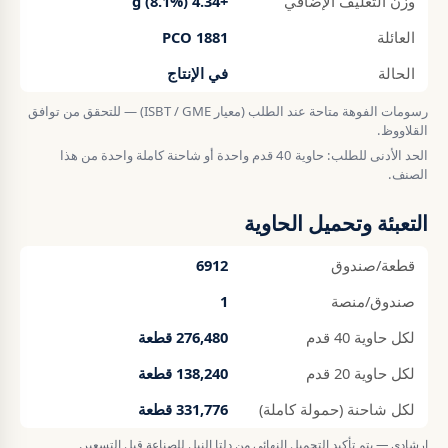
وزن التغليف الإضافي
+4.34 g (8.1%)
العائلة
PCO 1881
الحالة
في الإنتاج
رسومات الفوهة متاحة عند الطلب (معيار ISBT / GME) — للتحقق من توافق
القلاووظ.
الحد الأدنى للطلب: حاوية 40 قدم واحدة أو شاحنة كاملة واحدة من هذا
الصنف.
التعبئة وتحميل الحاوية
قطعة/صندوق
6912
صندوق/منصة
1
لكل حاوية 40 قدم
276,480 قطعة
لكل حاوية 20 قدم
138,240 قطعة
لكل شاحنة (حمولة كاملة)
331,776 قطعة
إرشادي — يتم تأكيد التحميل النهائي من دلتا النيل للصناعة قبل التسعير.