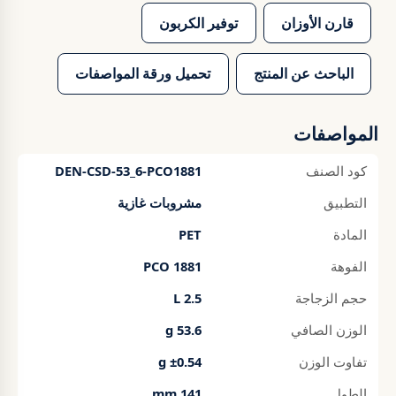
قارن الأوزان
توفير الكربون
الباحث عن المنتج
تحميل ورقة المواصفات
المواصفات
كود الصنف
DEN-CSD-53_6-PCO1881
التطبيق
مشروبات غازية
المادة
PET
الفوهة
PCO 1881
حجم الزجاجة
2.5 L
الوزن الصافي
53.6 g
تفاوت الوزن
±0.54 g
الطول
141 mm