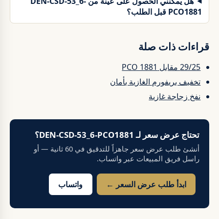
هل يمكنني الحصول على عينة من DEN-CSD-53_6-
PCO1881 قبل الطلب؟
قراءات ذات صلة
29/25 مقابل PCO 1881
تخفيف بريفورم الغازية بأمان
نفخ زجاجة غازية
تحتاج عرض سعر لـ DEN-CSD-53_6-PCO1881؟
أنشئ طلب عرض سعر جاهزاً للتدقيق في 60 ثانية — أو
راسل فريق المبيعات عبر واتساب.
ابدأ طلب عرض السعر ←
واتساب