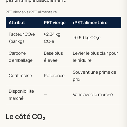
PET vierge vs rPET alimentaire
Attribut
PET vierge
rPET alimentaire
Facteur CO₂e
≈2,34 kg
≈0,60 kg CO₂e
(par kg)
CO₂e
Carbone
Base plus
Levier le plus clair pour
d’emballage
élevée
le réduire
Souvent une prime de
Coût résine
Référence
prix
Disponibilité
—
Varie avec le marché
marché
Le côté CO₂