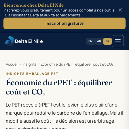
Bienvenue chez Delta El Nile
×
Inscrivez-vous gratuitement pour un accès complet à nos outils
IA, à l'assistant Delta et aux téléchargements.
Inscription gratuite
Delta El Nile
EN
AR
FR
Aller au contenu
Accueil
›
Insights
›
Économie du rPET : équilibrer coût et CO₂
INSIGHTS EMBALLAGE PET
Économie du rPET : équilibrer
coût et CO₂
Le PET recyclé (rPET) est le levier le plus clair d’une
marque pour réduire le carbone de l’emballage. Mais il
modifie aussi le coût : la décision est un arbitrage,
pas un simple basculement.