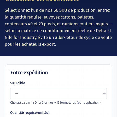
Comment commander
Sélectionnez l'un de nos 66 SKU de production, entrez
la quantité requise, et voyez cartons, palettes,
Calculateur de conteneur
conteneurs 40 et 20 pieds, et camions routiers requis —
Calculateur carbone
selon la matrice de conditionnement réelle de Delta El
Nile for Industry. Évite un aller-retour de cycle de vente
Comparateur SKU
pour les acheteurs export.
Bibliothèque de défauts
Calculateur de poids de préforme
Votre expédition
Ingénierie préforme
SKU cible
Support soufflage
Fabrication
Choisissez parmi 54 préformes + 12 fermetures (par application)
Insights
Quantité requise (unités)