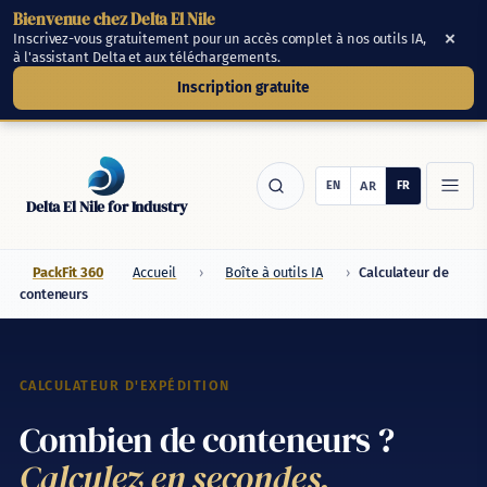
Bienvenue chez Delta El Nile
Passer au contenu principal
×
Inscrivez-vous gratuitement pour un accès complet à nos outils IA,
à l'assistant Delta et aux téléchargements.
Inscription gratuite
Delta El Nile for Industry
PackFit 360
Accueil
›
Boîte à outils IA
›
Calculateur de
conteneurs
Produits
Outils
CALCULATEUR D'EXPÉDITION
Combien de conteneurs ?
Boîte à outils IA
Calculez en secondes.
Générateur de RFQ