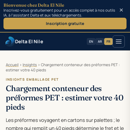
Bienvenue chez Delta El Nile
×
Inscrivez-vous gratuitement pour un accès complet à nos outils
IA, à l'assistant Delta et aux téléchargements.
Inscription gratuite
Delta El Nile
EN
AR
FR
Aller au contenu
Accueil
›
Insights
›
Chargement conteneur des préformes PET :
estimer votre 40 pieds
INSIGHTS EMBALLAGE PET
Chargement conteneur des
préformes PET : estimer votre 40
pieds
Les préformes voyagent en cartons sur palettes ; le
nombre qui remplit un 40 pieds détermine le fret et le