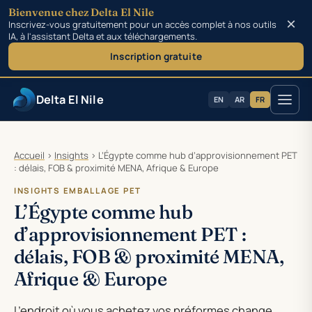
Bienvenue chez Delta El Nile
×
Inscrivez-vous gratuitement pour un accès complet à nos outils
IA, à l'assistant Delta et aux téléchargements.
Inscription gratuite
Delta El Nile
EN
AR
FR
Aller au contenu
Accueil
›
Insights
›
L’Égypte comme hub d’approvisionnement PET
: délais, FOB & proximité MENA, Afrique & Europe
INSIGHTS EMBALLAGE PET
L’Égypte comme hub
d’approvisionnement PET :
délais, FOB & proximité MENA,
Afrique & Europe
L’endroit où vous achetez vos préformes change