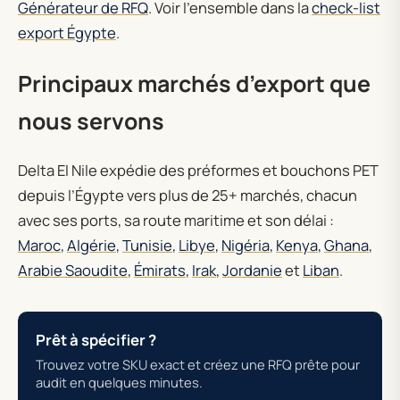
Générateur de RFQ
. Voir l’ensemble dans la
check-list
export Égypte
.
Principaux marchés d’export que
nous servons
Delta El Nile expédie des préformes et bouchons PET
depuis l’Égypte vers plus de 25+ marchés, chacun
avec ses ports, sa route maritime et son délai :
Maroc
,
Algérie
,
Tunisie
,
Libye
,
Nigéria
,
Kenya
,
Ghana
,
Arabie Saoudite
,
Émirats
,
Irak
,
Jordanie
et
Liban
.
Prêt à spécifier ?
Trouvez votre SKU exact et créez une RFQ prête pour
audit en quelques minutes.