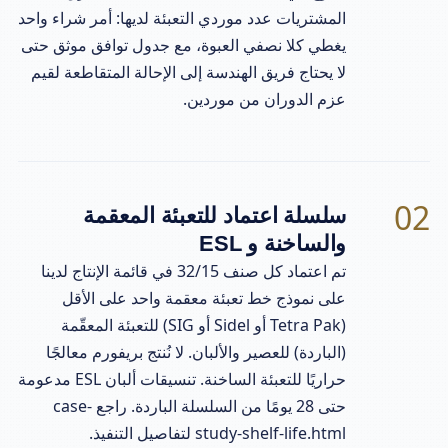
المشتريات عدد موردي التعبئة لديها: أمر شراء واحد
يغطي كلا نصفي العبوة، مع جدول توافق موثق حتى
لا يحتاج فريق الهندسة إلى الإحالة المتقاطعة لقيم
عزم الدوران من موردين.
02
سلسلة اعتماد للتعبئة المعقمة
والساخنة و ESL
تم اعتماد كل صنف 32/15 في قائمة الإنتاج لدينا
على نموذج خط تعبئة معقمة واحد على الأقل
(Tetra Pak أو Sidel أو SIG) للتعبئة المعقّمة
(الباردة) للعصير والألبان. لا نُنتج بريفورم معالجًا
حراريًا للتعبئة الساخنة. تنسيقات ألبان ESL مدعومة
حتى 28 يومًا من السلسلة الباردة. راجع case-
study-shelf-life.html لتفاصيل التنفيذ.