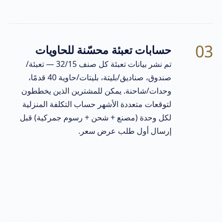
03
حسابات تعبئة محسّنة للحاويات
تم نشر بيانات تعبئة كل صنف 32/15 — تعبئة/
صندوق، صناديق/بليتة، بليتات/حاوية 40 قدمًا،
وحدات/شاحنة. يمكن للمشترين الذين يخططون
لتوقعات متعددة الأشهر حساب التكلفة المنزلية
لكل وحدة (مصنع + شحن + رسوم جمركية) قبل
إرسال أول طلب عرض سعر.