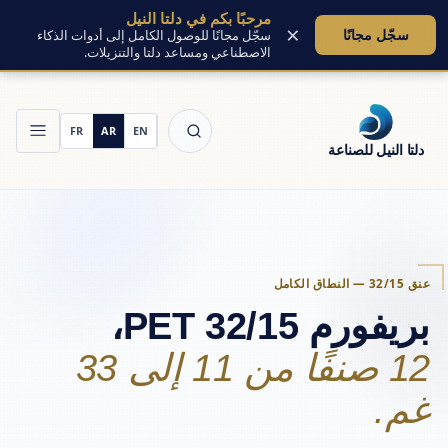
مرحبًا بكم في دلتا النيل
انتقل
×
سجّل مجانًا
سجّل مجانًا للوصول الكامل إلى أدوات الذكاء
الاصطناعي ومساعد دلتا والتنزيلات.
دلتا النيل للصناعة
عنق 32/15 — النطاق الكامل
بريفورم PET 32/15،
12 صنفًا من 11 إلى 33
غم.