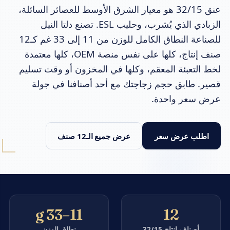
عنق 32/15 هو معيار الشرق الأوسط للعصائر السائلة،
الزبادي الذي يُشرب، وحليب ESL. تصنع دلتا النيل
للصناعة النطاق الكامل للوزن من 11 إلى 33 غم كـ12
صنف إنتاج، كلها على نفس منصة OEM، كلها معتمدة
لخط التعبئة المعقم، وكلها في المخزون أو وقت تسليم
قصير. طابق حجم زجاجتك مع أحد أصنافنا في جولة
عرض سعر واحدة.
اطلب عرض سعر
عرض جميع الـ12 صنف
11–33 g
12
أصناف إنتاج 32/15
نطاق الوزن