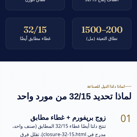
32/15
200–1500
نطاق التعبئة (مل)
غطاء مطابق أيضًا
لماذا دلتا النيل للصناعة
لماذا تحديد 32/15 من مورد واحد
01
زوج بريفورم + غطاء مطابق
تنتج دلتا أيضًا غطاء 32/15 المطابق (صنف واحد،
مدرج في closure-32-15.html). تقلل فرق