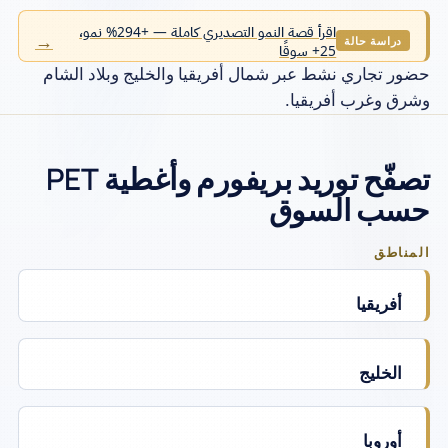
الجودة والمعمل
اقرأ قصة النمو التصديري كاملة — +294% نمو،
←
الشهادات
دراسة حالة
25+ سوقًا
حضور تجاري نشط عبر شمال أفريقيا والخليج وبلاد الشام
الاستدامة
وشرق وغرب أفريقيا.
التصدير والشركاء
تصفّح توريد بريفورم وأغطية PET
رؤى
حسب السوق
القطاعات
المناطق
الشركة
أفريقيا
الخليج
أوروبا