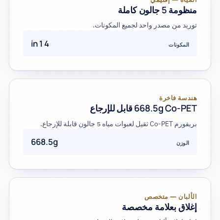
منظومة 5 جالون كاملة
توريد من مصدر واحد لجميع المكونات.
4 in 1
المكونات
هندسة فاخرة
668.5g Co-PET قابل للإرجاع
بريفورم Co-PET ثقيل لعبوات مياه 5 جالون قابلة للإرجاع.
668.5g
الوزن
الألبان — متخصص
إغلاق بعلامة مخصصة