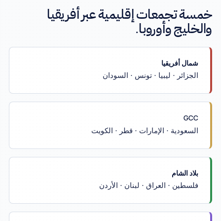
خمسة تجمعات إقليمية عبر أفريقيا
والخليج وأوروبا.
شمال أفريقيا
الجزائر · ليبيا · تونس · السودان
GCC
السعودية · الإمارات · قطر · الكويت
بلاد الشام
فلسطين · العراق · لبنان · الأردن