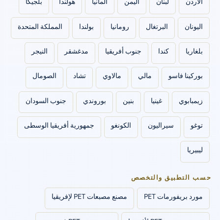
الأردن
لبنان
اليمن
ألمانيا
هولندا
بلجيكا
اليونان
البرتغال
رومانيا
بولندا
المملكة المتحدة
بلغاريا
كندا
جنوب أفريقيا
مدغشقر
النيجر
بوركينا فاسو
مالي
مالاوي
تشاد
الصومال
زيمبابوي
غينيا
بنين
بوروندي
جنوب السودان
توغو
سيراليون
الكونغو
جمهورية أفريقيا الوسطى
ليبيريا
حسب التطبيق والتخصص
مورد بريفورمات PET
مصنع مصبعات PET لإفريقيا