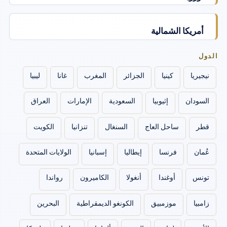
أمريكا الشمالية
الدول
نيجيريا
كينيا
الجزائر
المغرب
غانا
ليبيا
السودان
إثيوبيا
السعودية
الإمارات
العراق
قطر
ساحل العاج
السنغال
تنزانيا
الكويت
عُمان
فرنسا
إيطاليا
إسبانيا
الولايات المتحدة
تونس
أوغندا
أنغولا
الكاميرون
رواندا
زامبيا
موزمبيق
الكونغو الديمقراطية
البحرين