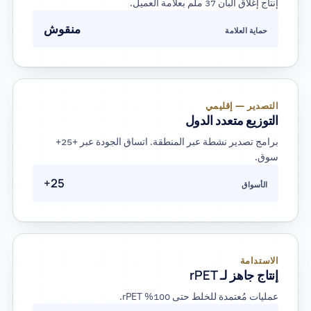
إنتاج إغلاق ألبان 37 ملم بعلامة العميل.
منقوش
حماية العلامة
التصدير — إقليمي
التوزيع متعدد الدول
برامج تصدير نشطة عبر المنطقة. اتساق الجودة عبر +25+
سوق.
25+
الأسواق
الاستدامة
إنتاج جاهز لـ rPET
عمليات مُعتمدة للخلط حتى 100% rPET.