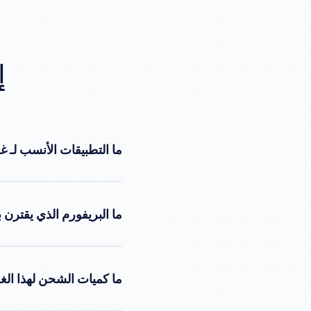
إ
ما التطبيقات الأنسب لـ غطاء 55 ملم 
لعمليات Standard fill.
ما البريفورم الذي يقترن ب
تطبيق إغلاق علبة متخصص — غ
زجاجات كاملة، نقدم البريفو
ما كميات الشحن لهذا الغ