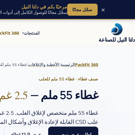
مرحبًا بكم في دلتا النيل
×
سجّل مجانًا
سجّل مجانًا للوصول الكامل إلى أدوات ال
المنتجات
ckFit 360
▾
دلتا النيل للصناعة
/
/
غطاء 55 ملم للعلب
الرئيسية
الأغطية والإغلاقات
PackFit 360
صنف غطاء · غطاء 55 ملم للعلب
غطاء 55 ملم —
2.5 غم PP لإغلاق علب CSD.
علب CSD القابلة لإعادة الإغلاق وأشكال المشروبات المتخصصة.
اطلب عرض سعر
عرض الـ12 غطاء