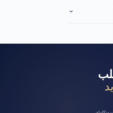
نعم. جميع أغطية دلتا النيل للصناعة منتجة تحت FSSC 22000 V6 على درجات راتنج معتمدة للتماس مع الغذاء تحت أطر FDA
ملم للعلب
د
 متكاملة،