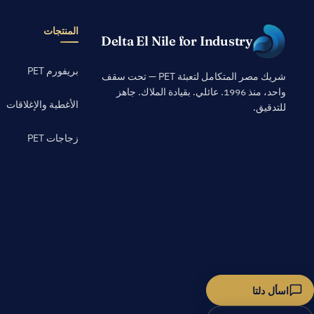
المنتجات
Delta El Nile for Industry
بريفورم PET
شريك مصر المتكامل لتعبئة PET — تحت سقف
واحد، منذ 1996. عائلي. بقيادة الملاك. جاهز
الأغطية والإغلاقات
للتدقيق.
زجاجات PET
اسأل دلتا