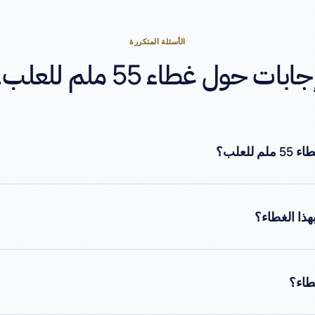
الأسئلة المتكررة
جابات حول غطاء 55 ملم للعلب.
للعلب؟
هذا الغطاء؟
ير مقترن بنطاق بريفورم القياسي لدينا. مطلوب هندسة مشتركة لأبعاد 
رم المطابق من نفس مصنع الصالحية الجديدة — مورد واحد، مسار تدقيق وا
طاء؟
ال