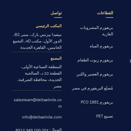
القطاعات
تواصل
المكتب الرئيسي
بريفورم المشروبات
الغازية
ميفيدا بيزنس بارك، مبنى B2،
الدور الأول، مكتب 4D، التجمع
بريفورم المياه
الخامس، القاهرة الجديدة
المصنع
بريفورم زيوت الطعام
المنطقة الصناعية الأولى،
القطعة 22 د، الصالحية
بريفورم العصير واللبن
الجديدة، محافظة الشرقية،
مصر
مُصنّع البريفورم في مصر
salesteam@deltaelnile.co
بريفورم PCO 1881
m
تصنيع PET
info@deltaelnile.com
الجوال: +20 100 349 8512