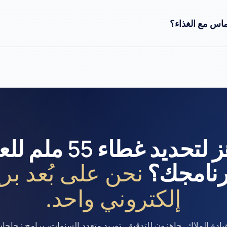
ماس مع الغذاء؟
جاهز لتحديد غطاء 55 
نحن على بُعد بري
رنامجك؟
إلكتروني واحد.
يادة الملاك. جاهزون للتدقيق. توريد متعدد السنوات، برامج زجاجات