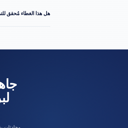
للطلبات المؤكدة: 4-8 أسابيع من أمر الشراء إلى أول تسليم.
هل هذا الغطاء مُحقق للت
وEFSA وSFDA الخليجية. شهادات اختبار الهجرة والمواصفات المادية متاحة عند الطلب.
لب
محادثات بق