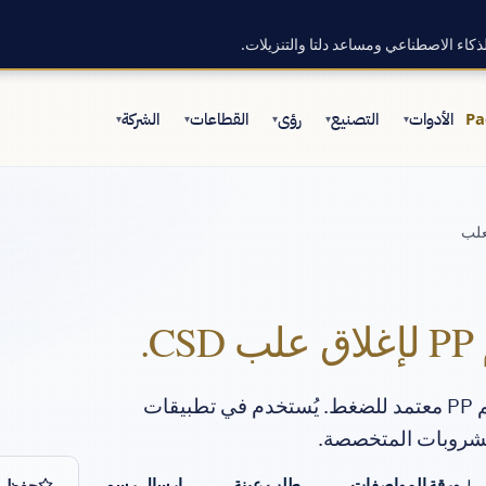
ذكاء الاصطناعي ومساعد دلتا والتنزيلات.
Pa
الأدوات
التصنيع
رؤى
القطاعات
الشركة
▾
▾
▾
▾
▾
غطاء 55 ملم متخصص لإغلاق العلب. 2.5 غم PP معتمد للضغط. يُستخدم في تطبيقات
↓ ورقة المواصفات
طلب عينة
إرسال رسم
حفظ ل