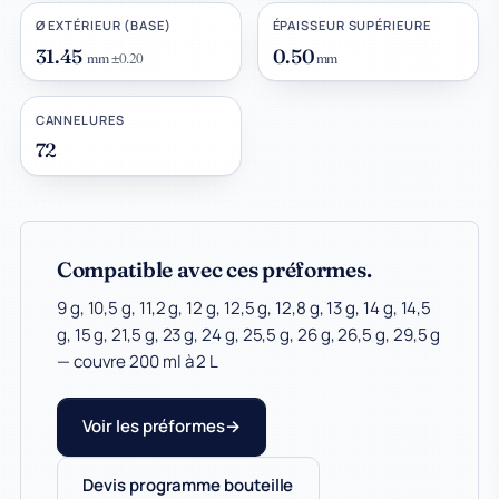
Ø EXTÉRIEUR (BASE)
ÉPAISSEUR SUPÉRIEURE
31.45
0.50
mm
±0.20
mm
CANNELURES
72
Compatible avec ces préformes.
9 g, 10,5 g, 11,2 g, 12 g, 12,5 g, 12,8 g, 13 g, 14 g, 14,5
g, 15 g, 21,5 g, 23 g, 24 g, 25,5 g, 26 g, 26,5 g, 29,5 g
— couvre 200 ml à 2 L
Voir les préformes
Devis programme bouteille