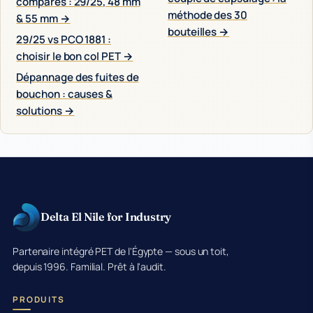
comparés : 29/25, 48 mm
méthode des 30
& 55 mm →
bouteilles →
29/25 vs PCO 1881 :
choisir le bon col PET →
Dépannage des fuites de
bouchon : causes &
solutions →
Delta El Nile for Industry
Partenaire intégré PET de l'Égypte — sous un toit,
depuis 1996. Familial. Prêt à l'audit.
PRODUITS