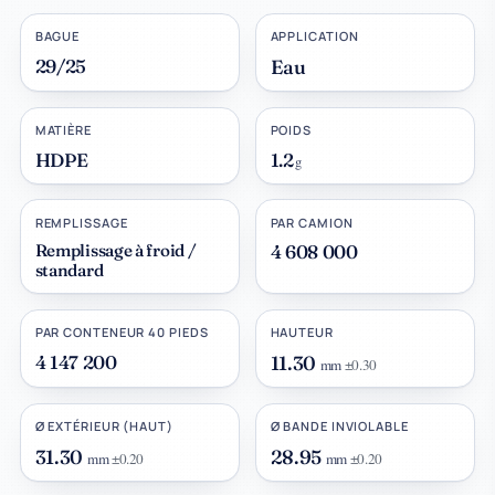
BAGUE
APPLICATION
29/25
Eau
MATIÈRE
POIDS
HDPE
1.2
g
REMPLISSAGE
PAR CAMION
Remplissage à froid /
4 608 000
standard
PAR CONTENEUR 40 PIEDS
HAUTEUR
4 147 200
11.30
mm
±0.30
Ø EXTÉRIEUR (HAUT)
Ø BANDE INVIOLABLE
31.30
28.95
mm
±0.20
mm
±0.20