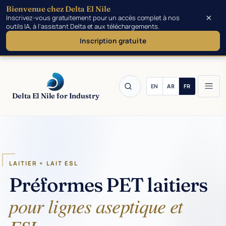
Bienvenue chez Delta El Nile
Passer au contenu principal
×
Inscrivez-vous gratuitement pour un accès complet à nos
outils IA, à l'assistant Delta et aux téléchargements.
Inscription gratuite
Delta El Nile for Industry
LAITIER + LAIT ESL
Préformes PET laitiers
pour lignes aseptique et