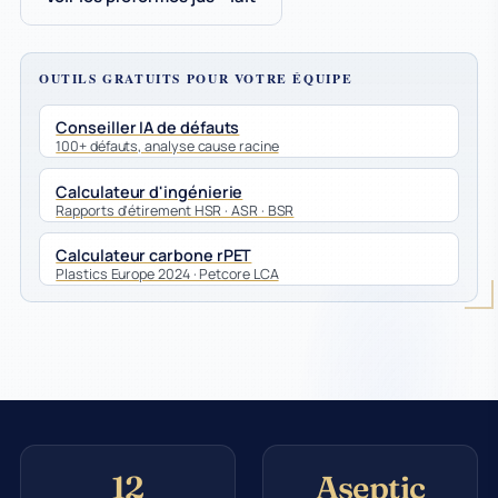
OUTILS GRATUITS POUR VOTRE ÉQUIPE
Conseiller IA de défauts
100+ défauts, analyse cause racine
Calculateur d'ingénierie
Rapports d'étirement HSR · ASR · BSR
Calculateur carbone rPET
Plastics Europe 2024 · Petcore LCA
12
Aseptic