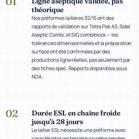
01
Ligne aseptique validée, pas
théorique
Nos préformes laitières 32/15 ont des
rapports de validation sur Tetra Pak A3, Sidel
Aseptic Combi, et SIG combiblock — les
tolérances dimensionnelles et la préparation
surface ont été confirmées par des
productions ligne réelles, pas seulement par
des fiches spec. Rapports disponibles sous
NDA.
02
Durée ESL en chaîne froide
jusqu'à 28 jours
Le laitier ESL nécessite une préforme avec
caractéristiques barrière oxygène serrées,